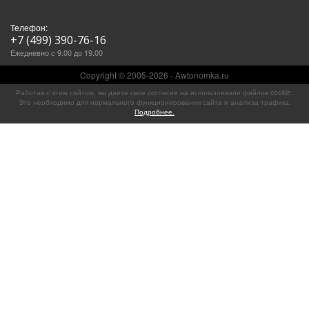
Телефон:
+7 (499) 390-76-16
Ежедневно с 9.00 до 19.00
Copyright © 2005-2026 - Awtonomka.ru
Работая с этим сайтом, вы даете свое согласие на использование файлов cookie.
Это необходимо для нормального функционирования сайта и анализа трафика.
Подробнее.