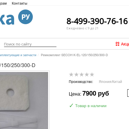
ёрам
Контакты
ка
РУ
8-499-390-76-16
Ежедневно с 9 до 21
Акц
мплектующие и запчасти
Ремкомплект SECOH K-EL-120/150/250/300-D
150/250/300-D
Производство:
Япония/Китай
7900 руб
Цена:
✓
Товар в наличии