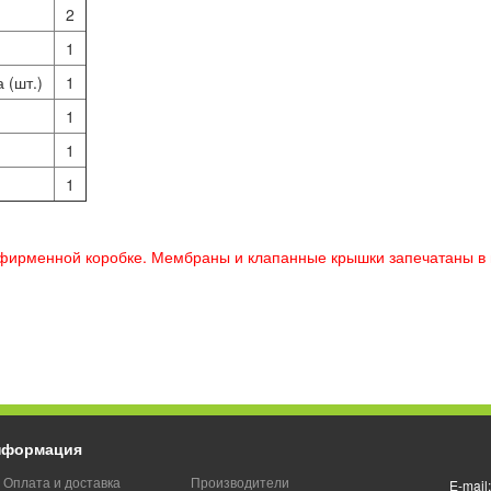
2
1
 (шт.)
1
1
1
1
 фирменной коробке. Мембраны и клапанные крышки запечатаны в 
нформация
Оплата и доставка
Производители
E-mail: