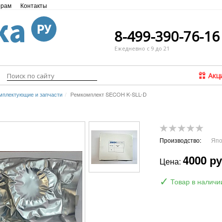
ёрам
Контакты
ка
РУ
8-499-390-76-16
Ежедневно с 9 до 21
Акц
мплектующие и запчасти
Ремкомплект SECOH K-SLL-D
Производство:
Япо
4000 р
Цена:
✓
Товар в наличи