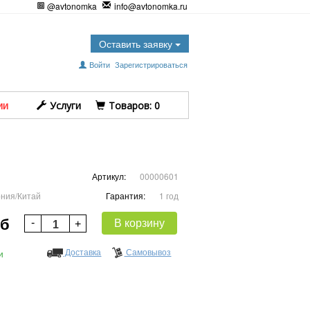
@avtonomka
info@avtonomka.ru
Оставить заявку
Войти
Зарегистрироваться
ии
Услуги
Tоваров:
0
Артикул:
00000601
ния/Китай
Гарантия:
1 год
уб
В корзину
Доставка
Самовывоз
и