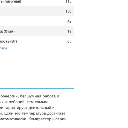
ь (литр/мин)
115
150
42
к (Ø мм)
19
ость (Вт)
65
тики
6.4
214х185х211
роэнергии, бесшумная работа и
ых колебаний, тем самым
ии гарантирует длительный и
. Если его температура достигает
автоматически. Компрессоры серий