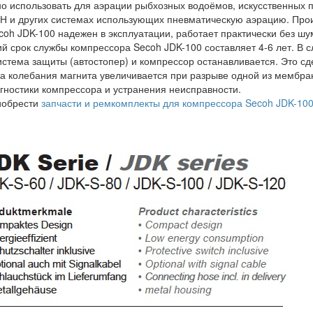
 использовать для аэрации рыбхозных водоёмов, искусственных п
и других системах использующих пневматическую аэрацию. Прои
ecoh JDK-100 надежен в эксплуатации, работает практически без шу
 срок службы компрессора Secoh JDK-100 составляет 4-6 лет. В сл
стема защиты (автостопер) и компрессор останавливается. Это сд
да колебания магнита увеличивается при разрыве одной из мембра
агностики компрессора и устранения неисправности.
иобрести
запчасти и ремкомплекты для компрессора Secoh JDK-10