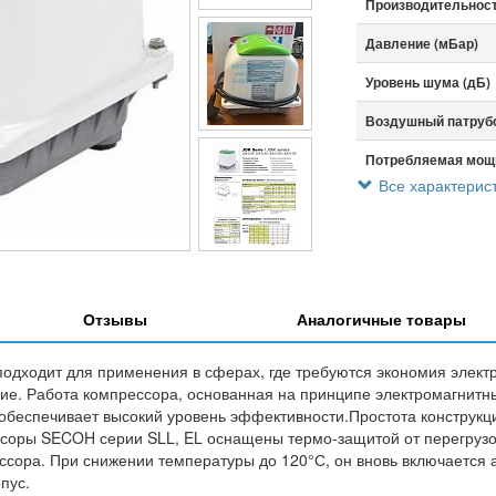
Производительност
Давление (мБар)
Уровень шума (дБ)
Воздушный патрубо
Потребляемая мощн
Все характерис
Вес (кг)
Габариты (мм)
Отзывы
Аналогичные товары
одходит для применения в сферах, где требуются экономия элект
ие. Работа компрессора, основанная на принципе электромагнитн
обеспечивает высокий уровень эффективности.Простота конструкц
соры SECOH серии SLL, EL оснащены термо-защитой от перегрузок
сора. При снижении температуры до 120°С, он вновь включается 
пус.