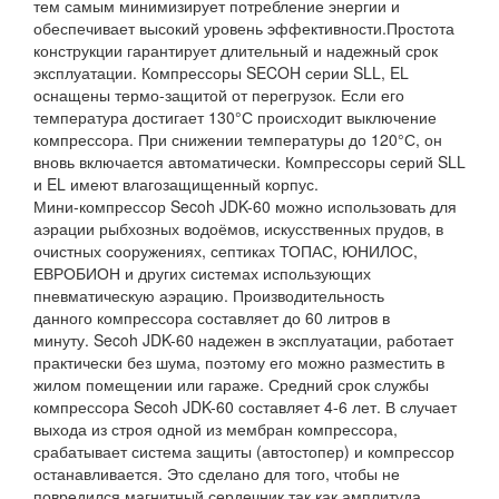
тем самым минимизирует потребление энергии и
обеспечивает высокий уровень эффективности.Простота
конструкции гарантирует длительный и надежный срок
эксплуатации. Компрессоры SECOH серии SLL, EL
оснащены термо-защитой от перегрузок. Если его
температура достигает 130°С происходит выключение
компрессора. При снижении температуры до 120°С, он
вновь включается автоматически. Компрессоры серий SLL
и EL имеют влагозащищенный корпус.
Мини-компрессор Secoh JDK-60 можно использовать для
аэрации рыбхозных водоёмов, искусственных прудов, в
очистных сооружениях, септиках ТОПАС, ЮНИЛОС,
ЕВРОБИОН и других системах использующих
пневматическую аэрацию. Производительность
данного компрессора составляет до 60 литров в
минуту. Secoh JDK-60 надежен в эксплуатации, работает
практически без шума, поэтому его можно разместить в
жилом помещении или гараже. Средний срок службы
компрессора Secoh JDK-60 составляет 4-6 лет. В случает
выхода из строя одной из мембран компрессора,
срабатывает система защиты (автостопер) и компрессор
останавливается. Это сделано для того, чтобы не
повредился магнитный сердечник так как амплитуда